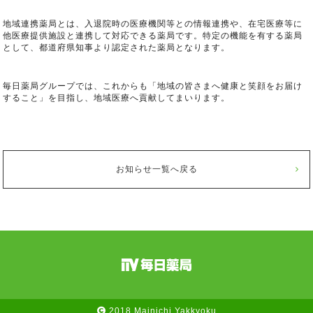
地域連携薬局とは、入退院時の医療機関等との情報連携や、在宅医療等に
他医療提供施設と連携して対応できる薬局です。特定の機能を有する薬局
として、都道府県知事より認定された薬局となります。
毎日薬局グループでは、これからも「地域の皆さまへ健康と笑顔をお届け
すること」を目指し、地域医療へ貢献してまいります。
お知らせ一覧へ戻る
2018 Mainichi Yakkyoku