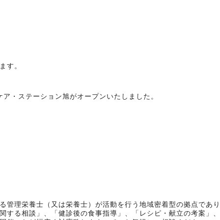
ます。
養ケア・ステーション旭がオープンいたしました。
る管理栄養士（又は栄養士）が活動を行う地域密着型の拠点であ
関する相談」、「健診後の食事指導」、「レシピ・献立の考案」