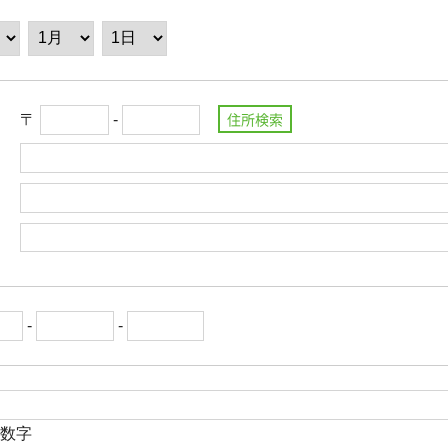
号
〒
-
県
村
下
-
-
英数字