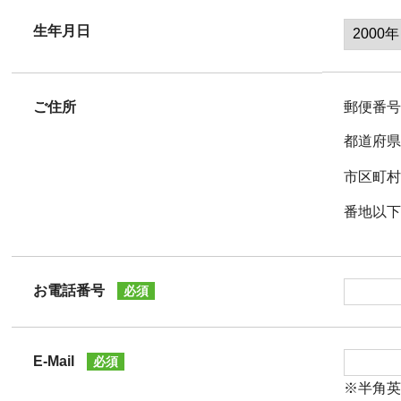
生年月日
ご住所
郵便番
都道府
市区町
番地以
お電話番号
必須
E-Mail
必須
※半角